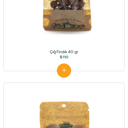
Çiğ Fındık 40 gr
₺110