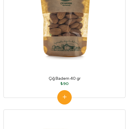
Çiğ Badem 40 gr
₺90