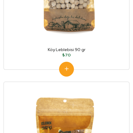
Köy Leblebisi 90 gr
₺70