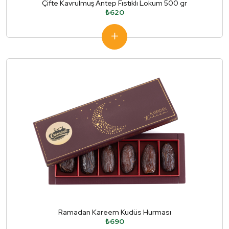
Çifte Kavrulmuş Antep Fıstıklı Lokum 500 gr
₺620
Ramadan Kareem Kudüs Hurması
₺690