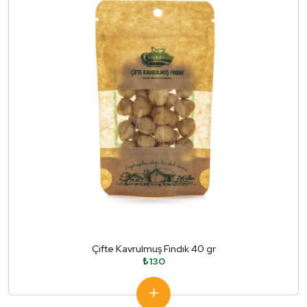
Çifte Kavrulmuş Fındık 40 gr
₺130