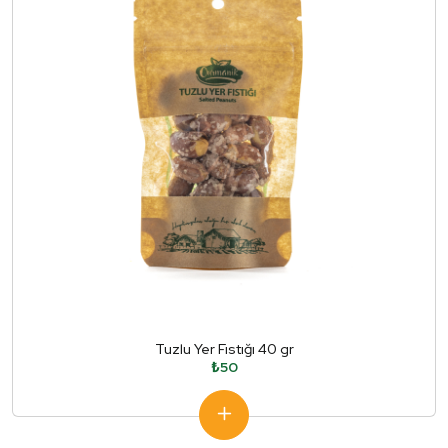
Tuzlu Yer Fıstığı 40 gr
₺50