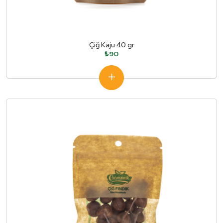
Çiğ Kaju 40 gr
₺90