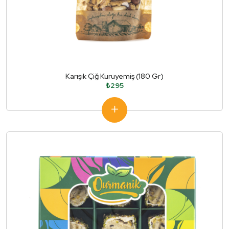
Karışık Çiğ Kuruyemiş (180 Gr)
₺295