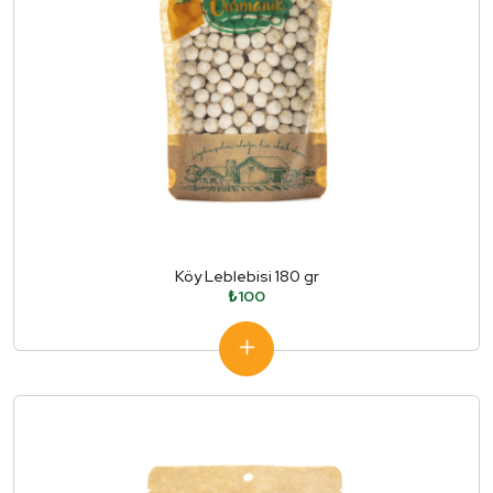
Köy Leblebisi 180 gr
₺100