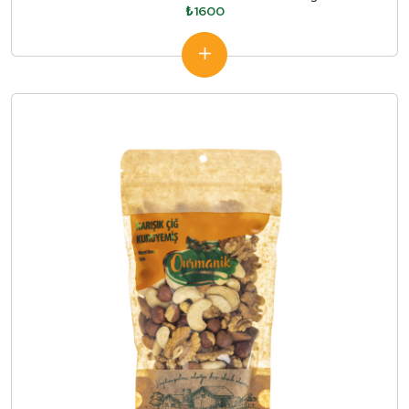
₺1600