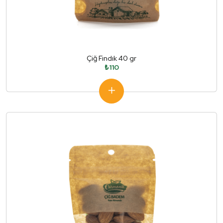
Çiğ Fındık 40 gr
₺110