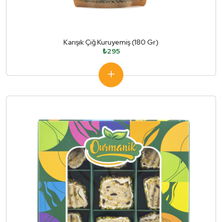
Karışık Çiğ Kuruyemiş (180 Gr)
₺295