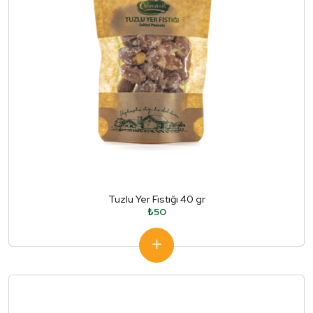
Tuzlu Yer Fıstığı 40 gr
₺50