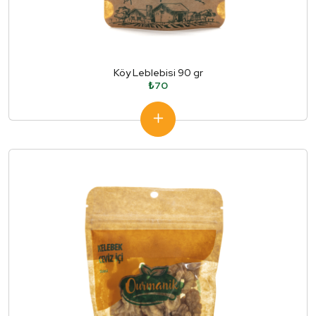
Köy Leblebisi 90 gr
₺70