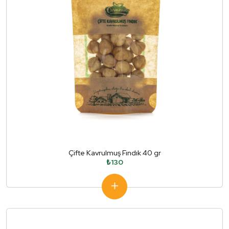
Çifte Kavrulmuş Fındık 40 gr
₺130