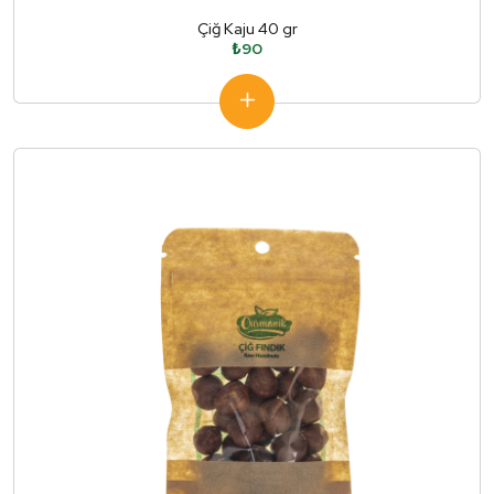
Çiğ Kaju 40 gr
₺90