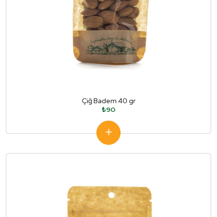
Çiğ Badem 40 gr
₺90